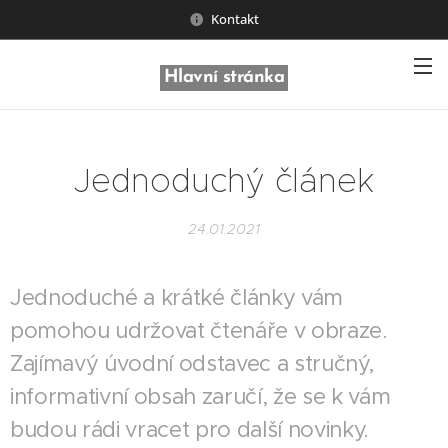
Kontakt
Hlavní stránka
Jednoduchý článek
24.01.2021
Jednoduché a krátké články vám
pomohou udržovat čtenáře v obraze.
Zajímavý úvodní odstavec a stručný,
informativní obsah zaručí, že se k vám
budou rádi vracet pro další novinky.