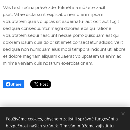
Váš text začíná právě zde. Klikněte a můžete začít
psát. Vitae dicta sunt explicabo nemo enim ipsam
voluptatem quia voluptas sit aspernatur aut odit aut fugit
sed quia consequuntur magni dolores eos qui ratione
voluptatem sequi nesciunt neque porro quisquam est qui
dolorem ipsum quia dolor sit amet consectetur adipisci velit
sed quia non numquam eius modi tempora incidunt ut labore
et dolore magnam aliquam quaerat voluptatem ut enim ad
minima veniam quis nostrum exercitationem.
Share
Používáme cookies, abychom zajistili správné fungování a
| 2026 | Webdesign by Jiří Albrecht
bezpečnost našich stránek. Tím vám můžeme zajistit tu