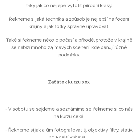
triky jak co nejlépe vyfotit přírodní krásy.
Řekneme si jaká technika a způsob je nejlepší na focení
krajiny a jak fotky správně upravovat.
Také si řekneme něco o počasí a přírodě, protože v krajině
se nabízí mnoho zajímavých scenérií, kde panují různé
podmínky.
Začátek kurzu xxx
- V sobotu se sejdeme a seznámíme se, řekneme si co nás
na kurzu čeká.
- Řekneme si jak a čím fotografovat tj. objektivy, filtry, stativ,
pc a další výbava ...