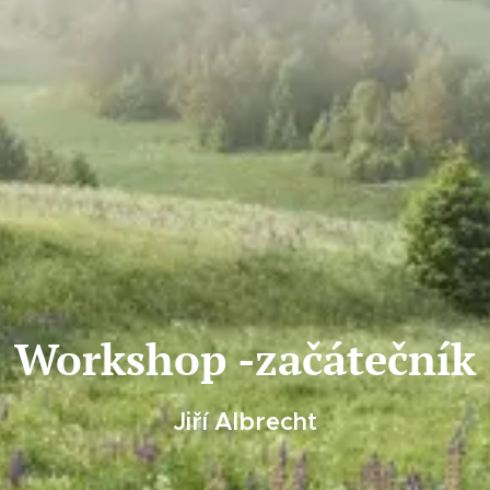
Workshop -začátečník
Jiří
Albrecht