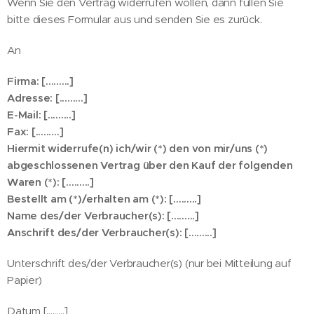
Wenn Sie den Vertrag widerrufen wollen, dann füllen Sie
bitte dieses Formular aus und senden Sie es zurück.
An
Firma: [.........]
Adresse: [.........]
E-Mail: [.........]
Fax: [.........]
Hiermit widerrufe(n) ich/wir (*) den von mir/uns (*)
abgeschlossenen Vertrag über den Kauf der folgenden
Waren (*): [.........]
Bestellt am (*)/erhalten am (*): [.........]
Name des/der Verbraucher(s): [.........]
Anschrift des/der Verbraucher(s): [.........]
Unterschrift des/der Verbraucher(s) (nur bei Mitteilung auf
Papier)
Datum [.........]