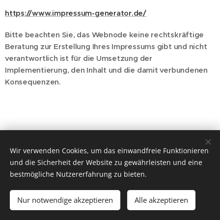
https://www.impressum-generator.de/
Bitte beachten Sie, das Webnode keine rechtskräftige
Beratung zur Erstellung Ihres Impressums gibt und nicht
verantwortlich ist für die Umsetzung der
Implementierung, den Inhalt und die damit verbundenen
Konsequenzen.
Wir verwenden Cookies, um das einwandfreie Funktionieren
| 2021 | Webdesign by Jiří Albrecht / Lucie Vinárková
und die Sicherheit der Website zu gewährleisten und eine
Foto: Copyright © Jiří Albrecht
Cookies
bestmögliche Nutzererfahrung zu bieten.
Sprachen
Nur notwendige akzeptieren
Alle akzeptieren
Čeština
Deutsch