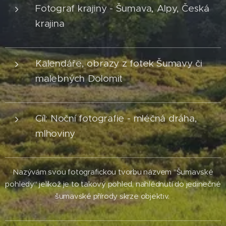
Fotograf krajiny - Šumava, Alpy, Česká
krajina
Kalendáře, obrazy z fotek Šumavy či
malebných Dolomit
Cíl: Noční fotografie - mléčná dráha,
mlhoviny
Nazývám svou fotografickou tvorbu názvem "Šumavské
pohledy" jelikož je to takový pohled, nahlédnutí do jedinečné
šumavské přírody skrze objektiv.